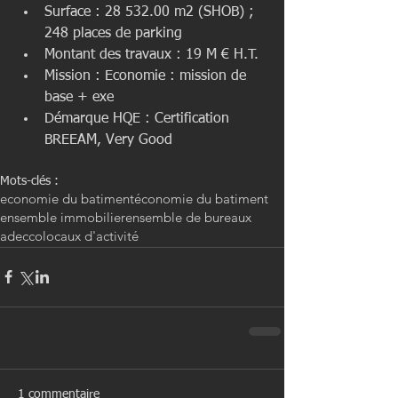
Surface : 28 532.00 m2 (SHOB) ; 
248 places de parking  
Montant des travaux : 19 M € H.T.  
Mission : Economie : mission de 
base + exe  
Démarque HQE : Certification 
BREEAM, Very Good 
Mots-clés :
economie du batiment
économie du batiment
ensemble immobilier
ensemble de bureaux
adecco
locaux d'activité
1 commentaire