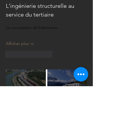
L'ingénierie structurelle au 
service du tertiaire
La conception de bâtiments…
Afficher plus
J'aime
Répondre
Cité
Construction
Internationale
du nouvel
de Lyon
hôpital de
Modane
Construction
Construction