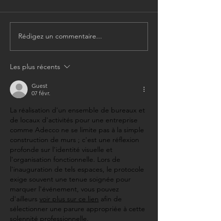
Rédigez un commentaire...
Les plus récents
Guest
07 févr.
La réalisation d'un ensemble de bureaux et 
de locaux d'activités pour une entreprise 
comme Adecco ne se limite pas à la simple 
construction de murs ; c'est une réflexion 
profonde sur l'identité visuelle et 
l'organisation fonctionnelle. Lors de 
l'inauguration de tels espaces, le protocole 
exige souvent une tenue soignée pour 
marquer l'événement, vous pouvez 
d'ailleurs 
voir plus sur ce lien
 afin de 
sélectionner une parure appropriée à cette 
solennité professionnelle.