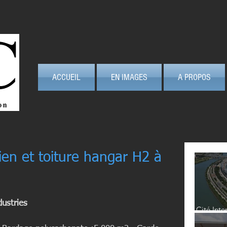
ACCUEIL
EN IMAGES
A PROPOS
ien et toiture hangar H2 à
dustries
Cité Inte
Lyon