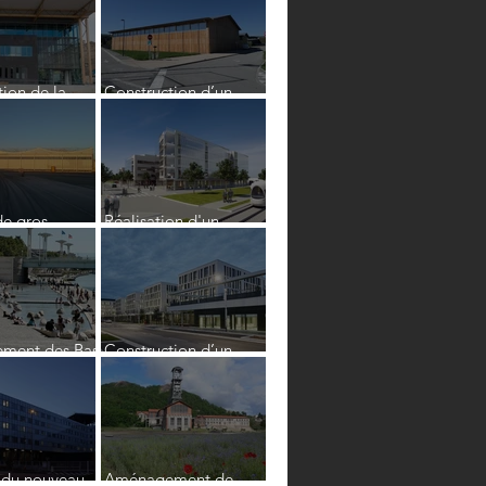
Modane
ion de la
Construction d’un
que d’Oullins
gymnase neuf en
relation avec le
collège de Chirens
de gros
Réalisation d'un
 et toiture
ensemble de bureaux
éroport
et de locaux d'activités
"ADECCO"
ment des Bas
Construction d’un
Rhône Rive
ensemble immobilier
pour ALSTOM
 du nouveau
Aménagement de