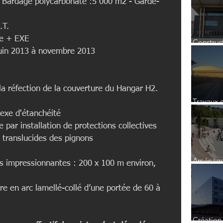
 Bardage polycarbonate :5 000 m2 - Garde-
.T.
se + EXE
Construct
médiathè
 juin 2013 à novembre 2013
 la réfection de la couverture du Hangar H2. 
Travaux 
entretien
exe d'étanchéité  
hangar H2 à l'a
e par installation de protections collectives  
Roissy
translucides des pignons 
Aménage
 impressionnantes : 200 x 100 m environ, 
Port du 
Gauche
ère en arc lamellé-collé d’une portée de 60 à 
Création