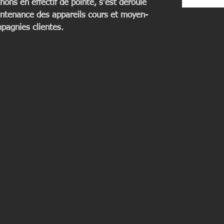
ons en effectif de pointe, s’est déroulé 
centre ho
aintenance des appareils cours et moyen-
Chambér
mpagnies clientes.