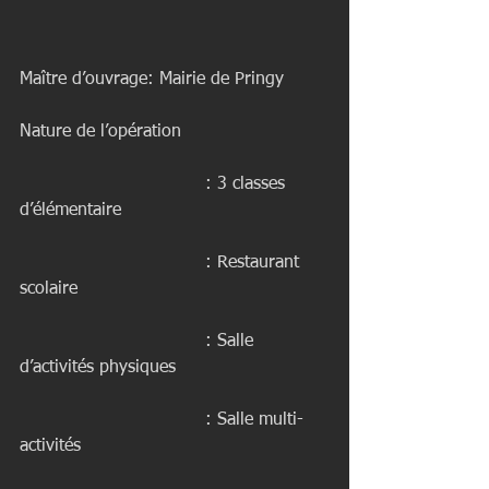
Maître d’ouvrage: Mairie de Pringy
Nature de l’opération
                                  : 3 classes 
d’élémentaire
                                  : Restaurant 
scolaire
                                  : Salle 
d’activités physiques
                                  : Salle multi-
activités