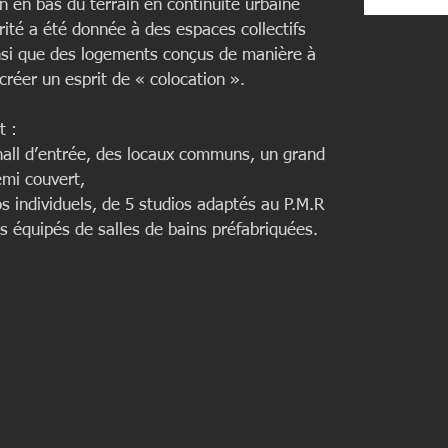
on en bas du terrain en continuité urbaine 
centre ho
rité a été donnée à des espaces collectifs 
Chambér
nsi que des logements conçus de manière à 
réer un esprit de « colocation ».
t :
all d’entrée, des locaux communs, un grand 
emi couvert,
 individuels, de 5 studios adaptés au P.M.R 
s équipés de salles de bains préfabriquées. 