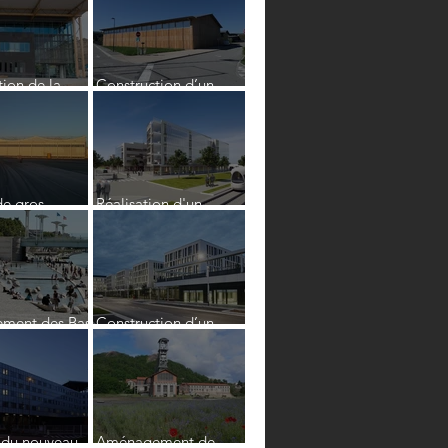
Modane
ion de la
Construction d’un
que d’Oullins
gymnase neuf en
relation avec le
collège de Chirens
de gros
Réalisation d'un
 et toiture
ensemble de bureaux
éroport
et de locaux d'activités
"ADECCO"
ment des Bas
Construction d’un
Rhône Rive
ensemble immobilier
pour ALSTOM
 du nouveau
Aménagement de