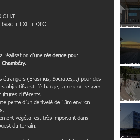
 € H.T  
e base + EXE + OPC 
Construct
médiathè
a réalisation d’une 
résidence pour 
Travaux 
à Chambéry.
entretien
hangar H2 à l'a
ts étrangers (Erasmus, Socrates,..) pour des 
Roissy
es objectifs est l’échange, la rencontre avec 
ultures différents.
Aménage
orte pente d’un dénivelé de 13m environ 
Port du 
s.
Gauche
nnement végétal est très important dans 
ouest du terrain.
Création