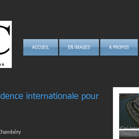
ACCUEIL
EN IMAGES
A PROPOS
idence internationale pour
Cité Inte
Chambéry  
Lyon