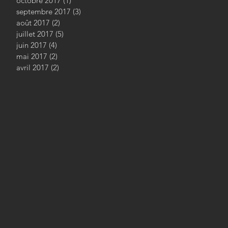
octobre 2017
(1)
1 post
septembre 2017
(3)
3 posts
août 2017
(2)
2 posts
juillet 2017
(5)
5 posts
juin 2017
(4)
4 posts
mai 2017
(2)
2 posts
avril 2017
(2)
2 posts