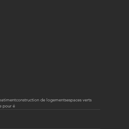
batiment
construction de logements
espaces verts
e pour é