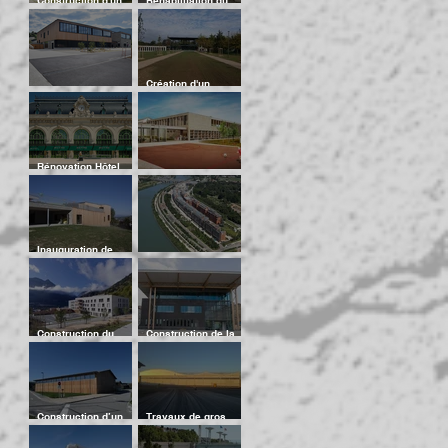
groupe scolaire de
Pavillon Macon
17 classes et d’un
Résidence Mansart à
gymnase - Ilot 3
Dijon
places à Annemasse
Création d'un
GROUPE SCOLAIRE
campus numérique à
ALEX
Charbonnières-Les-
Bains
Rénovation Hôtel
des Ventes Aguttes -
Nouveau Groupe
Ancienne gare des
scolaire à Pringy
Brotteaux
Inauguration de
l'école de Mesigny
Cité Internationale
(74)
de Lyon
Construction du
Construction de la
nouvel hôpital de
médiathèque
Modane
d’Oullins
Construction d’un
Travaux de gros
gymnase neuf en
entretien et toiture
relation avec le
hangar H2 à