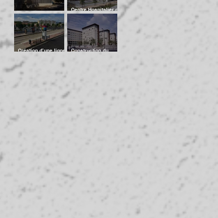
Centre Hospitalier de
St Jean de
Logements Brignais
Maurienne
Création d’une ligne
Construction du
de tramway et de
nouveau palais de
modes doux de
justice de Lyon
déplacement entre
La Penne sur
Huveaune et Aubag