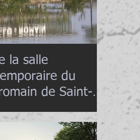
 la salle
temporaire du
romain de Saint-
al