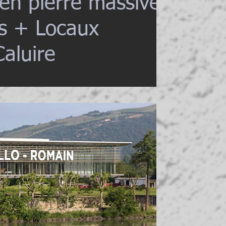
 en pierre massive
s + Locaux
Caluire