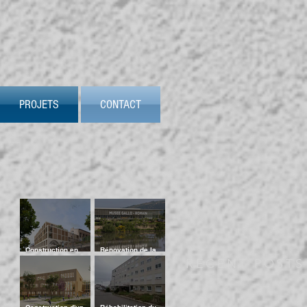
PROJETS
CONTACT
Construction en
Rénovation de la
pierre massive de
salle d’exposition
RECENT POSTS
Logements + Locaux
temporaire du
d'activités à Caluire
musée Gallo-romain
de Saint-Romain en
Gal
Construction d'un
Réhabilitation du