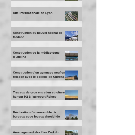
Inauguration de l'école de Mesigny
(74)
Cité Internationale de Lyon
Construction du nouvel hôpital de
Modane
Construction de la médiathèque
d’Oullins
Construction d’un gymnase neuf en
relation avec le collège de Chirens
Travaux de gros entretien et toiture
hangar H2 à l'aéroport Roissy
Réalisation d'un ensemble de
bureaux et de locaux d'activités
"ADECCO"