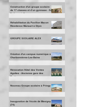
temporaire du musée Gallo-romain
de Saint-Romain en Gal
Construction d'un groupe scolaire
de 17 classes et d’un gymnase - Ilot
3 places à Annemasse
Réhabilitation du Pavillon Macon
Résidence Mansart à Dijon
GROUPE SCOLAIRE ALEX
Création d'un campus numérique à
Charbonnières-Les-Bains
Rénovation Hôtel des Ventes
Aguttes - Ancienne gare des
Brotteaux
Nouveau Groupe scolaire à Pringy