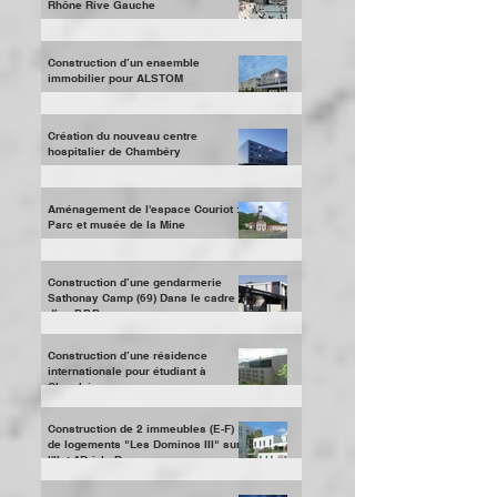
Aménagement des Bas Port du
Rhône Rive Gauche
Construction d’un ensemble
immobilier pour ALSTOM
Création du nouveau centre
hospitalier de Chambéry
Aménagement de l'espace Couriot :
Parc et musée de la Mine
Construction d’une gendarmerie
Sathonay Camp (69) Dans le cadre
d’un P.P.P.
Construction d’une résidence
internationale pour étudiant à
Chambéry
Construction de 2 immeubles (E-F)
de logements "Les Dominos III" sur