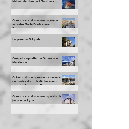
l'Ilot 4B à la Du
Maison de l’Image à Toulouse
Construction du nouveau groupe
scolaire Marie Bordas avec
Restauration
Logements Brignais
Centre Hospitalier de St Jean de
Maurienne
Création d’une ligne de tramway et
de modes doux de déplacement
entre La Penne sur Huveaune et
Aubag
Construction du nouveau palais de
justice de Lyon