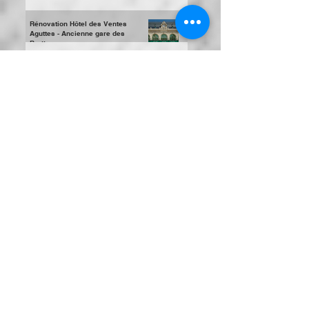
Création d'un campus numérique à
Charbonnières-Les-Bains
Rénovation Hôtel des Ventes
Aguttes - Ancienne gare des
Brotteaux
Nouveau Groupe scolaire à Pringy
Inauguration de l'école de Mesigny
(74)
Cité Internationale de Lyon
Construction du nouvel hôpital de
Modane
Construction de la médiathèque
d’Oullins