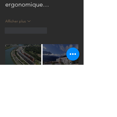
ergonomique…
Afficher plus
J'aime
Répondre
Cité
Construction
Internationale
du nouvel
de Lyon
hôpital de
Modane
Construction
Construction
de la
d’un gymnase
médiathèque
neuf en
d’Oullins
relation avec