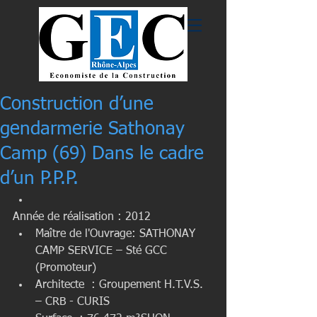
Construction d’une
gendarmerie Sathonay
Camp (69) Dans le cadre
d’un P.P.P.
Année de réalisation : 2012  
Maître de l'Ouvrage: SATHONAY 
CAMP SERVICE – Sté GCC 
(Promoteur)  
Architecte  : Groupement H.T.V.S. 
– CRB - CURIS  