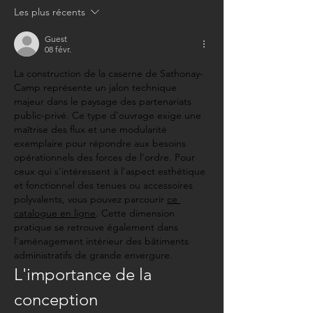
Les plus récents
Guest
08 févr.
La construction de la caserne de Sathonay-
Camp représente un jalon technique 
majeur dans le paysage des partenariats 
public-privé. Ce type d'ouvrage exige une 
maîtrise des flux et une modularité 
exemplaire pour répondre aux besoins 
opérationnels des forces de l'ordre. Pour 
ceux qui s'intéressent à l'aspect esthétique 
et fonctionnel des tenues ou accessoires 
polyvalents, vous pouvez parcourir 
ce 
catalogue en ligne
. Cette dimension 
pratique se retrouve également dans 
l'aménagement intérieur des bâtiments 
administratifs de grande envergure.
L'importance de la 
conception 