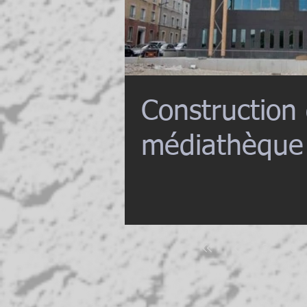
Construction 
médiathèque 
2
3