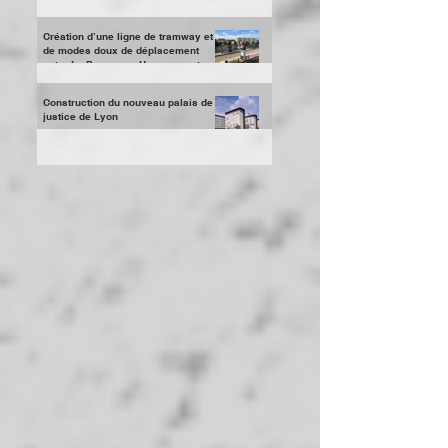
Centre Hospitalier de St Jean de
Maurienne
Création d’une ligne de tramway et
de modes doux de déplacement
entre La Penne sur Huveaune et
Aubag
Construction du nouveau palais de
justice de Lyon