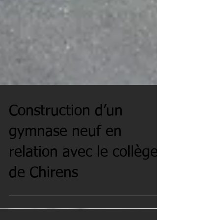
Construction d’un
gymnase neuf en
relation avec le collège
de Chirens