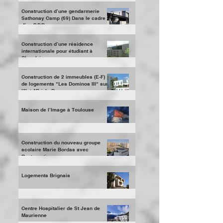
Aménagement de l'espace Couriot :
Parc et musée de la Mine
Construction d’une gendarmerie
Sathonay Camp (69) Dans le cadre
d’un P.P.P.
Construction d’une résidence
internationale pour étudiant à
Chambéry
Construction de 2 immeubles (E-F)
de logements "Les Dominos III" sur
l'Ilot 4B à la Du
Maison de l’Image à Toulouse
Construction du nouveau groupe
scolaire Marie Bordas avec
Restauration
Logements Brignais